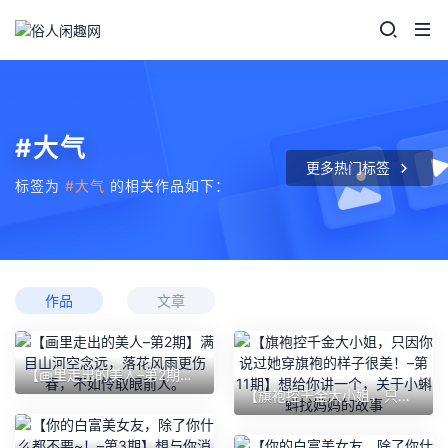
#大气
更多热门标签
标签为
#大气
的相关作品如下：
作品
文章
【画里走出的美人–第2期】满目山河空念远，落花风雨更伤春，不如怜取眼前人。
【旗袍控千金大小姐，只因你说过她穿旗袍的样子很美！–第11期】想给你讲一个，关于小蝌蚪找妈妈的故事