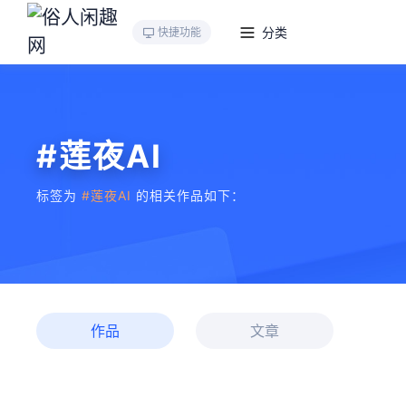
分类
快捷功能
#莲夜AI
标签为
#莲夜AI
的相关作品如下：
作品
文章