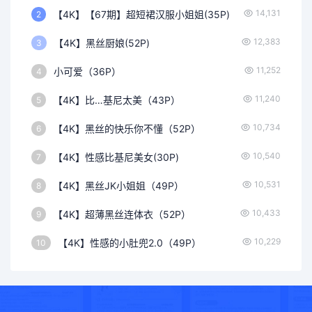
14,131
【4K】【67期】超短裙汉服小姐姐(35P)
2
12,383
【4K】黑丝厨娘(52P)
3
11,252
小可爱（36P）
4
11,240
【4K】比…基尼太美（43P）
5
10,734
【4K】黑丝的快乐你不懂（52P）
6
10,540
【4K】性感比基尼美女(30P)
7
10,531
【4K】黑丝JK小姐姐（49P）
8
10,433
【4K】超薄黑丝连体衣（52P）
9
10,229
【4K】性感的小肚兜2.0（49P）
10