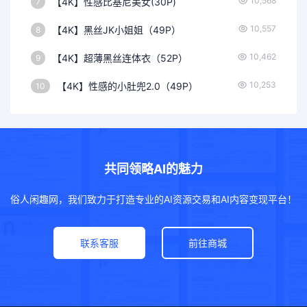
10,568
【4K】性感比基尼美女(30P)
7
10,557
【4K】黑丝JK小姐姐（49P）
8
10,462
【4K】超薄黑丝连体衣（52P）
9
10,253
【4K】性感的小肚兜2.0（49P）
10
共同领略AI的魅力
俗人闲趣网，我们致力于打造专业的AI资源交易和AI内容变现平台！
联系客服
前往商城