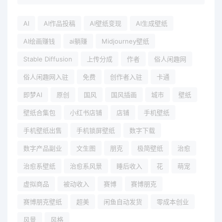
AI
AI作品投稿
AI壁纸变现
AI生成壁纸
AI绘画赚钱
ai躺赚
Midjourney壁纸
Stable Diffusion
上传分成
作者
俗人闲趣网
俗人闲趣网入驻
免费
创作者入驻
卡通
即梦AI
原创
国风
国风插画
城市
壁纸
壁纸合集包
小红书店铺
店铺
手机壁纸
手机壁纸出售
手机锁屏壁纸
数字下载
数字产品副业
文生图
朋克
极简壁纸
治愈
治愈系壁纸
治愈系风景
睡后收入
花
萌宠
虚拟商品
被动收入
赛博
赛博朋克
赛博朋克壁纸
超美
闲鱼自动发货
零成本创业
风景
风格