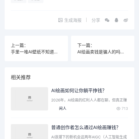
生成海报
分享
上一篇：
下一篇：
手里一堆AI壁纸不知道放哪卖？推荐俗人闲趣网，闲置AI壁纸一键变长期被动收入
AI绘画卖钱是骗人的吗？别被割韭菜，教你找对真正能变现的路
相关推荐
AI绘画如何让你躺平挣钱？
2026年，AI绘画的红利人人都在聊，但真正赚
到钱的人，都在…
闲人
713
普通创作者怎么通过AI绘画赚钱？
AI浪潮下的新机会这两年AIGC（人工智能生成