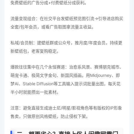
免费壁纸的广告分成+付费壁纸分成获利。
流量变现组合：在社交平台发壁纸预览图引流→引导进店购买
全套/包年会员，或看广告取图拿流量主收益。
私域/会员制：建壁纸群或公众号，推月度/年度会员，持续更
新壁纸包，老客复购稳定。
爆款往往集中在几个永恒赛道：治愈系风景、赛博朋克城市、
萌宠卡通、极简文字金句、新国风插画。用Midjourney、即
梦AI、Stable Diffusion等工具输入提示词批量出图，每天花
半小时就能攒出一批素材。
注意：避免直接生成迪士尼/明星/影视角色等有版权的IP形象
售卖，只做原创风格壁纸，防止侵权下架。