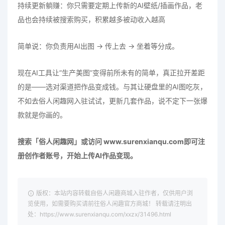
持续更新躺赚：你只需要定期上传新的AI壁纸/插画作品，老
品也会持续被搜索购买，积累越多被动收入越高
简单说：你负责用AI出图 → 传上去 → 坐着等分成。
现在AI工具让”生产美图”变得前所未有的简单，真正拉开差距
的是——选对渠道把作品变成钱。与其让硬盘里的AI图吃灰，
不如去俗人闲趣网入驻试试，更新几套作品，说不定下一张爆
款就是你画的。
搜索「俗人闲趣网」或访问 www.surenxianqu.com即可注
册创作者账号，开始上传AI作品变现。
版权：本站内容转载自俗人闲趣商城入驻作者，仅供用户浏
览使用，如需要购买请前往俗人闲趣官方商城！ 转载请注明出
处：https://www.surenxianqu.com/xxzx/31496.html