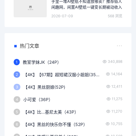
手里一堆AI壁纸不知道放哪卖？推荐俗人
闲趣网，闲置AI壁纸一键变长期被动收入
2026-07-09
568 浏览
热门文章
340,898
教室学妹JK（24P）
1
14,164
【4K】【67期】超短裙汉服小姐姐(35P)
2
12,411
【4K】黑丝厨娘(52P)
3
11,275
小可爱（36P）
4
11,270
【4K】比…基尼太美（43P）
5
10,755
【4K】黑丝的快乐你不懂（52P）
6